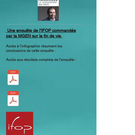
Une enquête de l’IFOP commandée
par la MGEN sur la fin de vie.
Accès à l'infographie résumant les
conclusions de cette enquête :
Accès aux résultats complets de l'enquête :