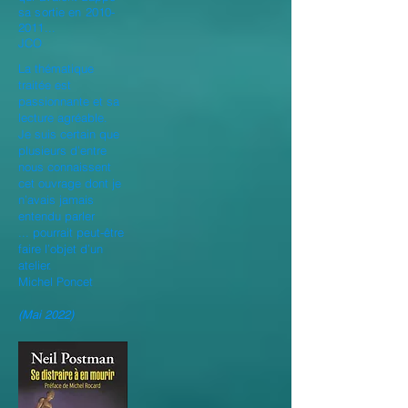
sa sortie en
2010-
2011
...
JCO
La thématique
traitée est
passionnante et sa
lecture agréable.
Je suis certain que
plusieurs d’entre
nous connaissent
cet ouvrage dont je
n’avais jamais
entendu parler
...
pourrait peut-être
faire l’objet d’un
atelier.
Michel Poncet
(Mai 2022)