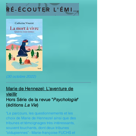
RÉ-ÉCOUTER L'ÉMISSION
(30 octobre 2022)
Marie de Hennezel: L
'aventure de
vieillir
Hors Série de la revue "
Psychologie
"
(éditions
La Vie
)
"Le parcours, les questionnements et les
choix de Marie de Hennezel ainsi que des
tribunes et témoignages très intéressants,
souvent touchants, dont deux tribunes
"oldupiennes" - Marie-françoise FUCHS et