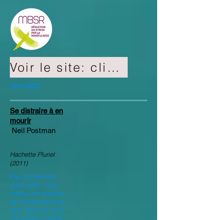
Voir le site: cliquer
(Juin 2022)
Se distraire à en
mourir
Neil Postman
Hachette Pluriel
(2011)
Pas strictement
d'actualité, mais
mérite une session
de rattrapage pour
ceux (dont je suis)
qui avaient zappé