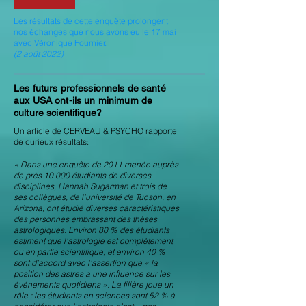
Les résultats de cette enquête prolongent
nos échanges que nous avons eu le 17 mai
avec Véronique Fournier.
(2 août 2022)
Les futurs professionnels de santé
aux USA ont-ils un minimum de
culture scientifique?
Un article de CERVEAU & PSYCHO rapporte
de curieux résultats:
« Dans une enquête de 2011 menée auprès
de près 10 000 étudiants de diverses
disciplines, Hannah Sugarman et trois de
ses collègues, de l’université de Tucson, en
Arizona, ont étudié diverses caractéristiques
des personnes embrassant des thèses
astrologiques. Environ 80 % des étudiants
estiment que l’astrologie est complètement
ou en partie scientifique, et environ 40 %
sont d’accord avec l’assertion que « la
position des astres a une influence sur les
événements quotidiens ». La filière joue un
rôle : les étudiants en sciences sont 52 % à