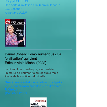
Philippe GUTTON.
Une sorte d'invitation à la 'bienvieillance'."
J.C. Boscher
(2 octobre 2022)
Daniel Cohen:
Homo numericus - La
"civilisation" qui vient
Editeur
Albin Michel (2022)
La révolution numérique, tournant de
l’histoire de l’humanité plutôt que simple
étape de la société industrielle.
"Très interessant et tout a fait dans la lignée
de l’ « Apocalypse cognitive » de Bronner."
R. Choux
(2 octobre 2022)