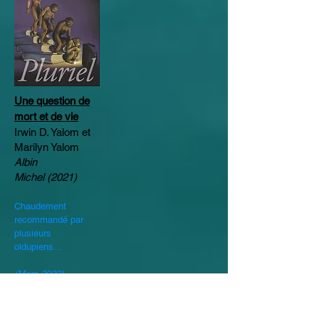
Une question de
mort et de vie
Irwin D. Yalom et
Marilyn Yalom
Albin
Michel
(2021)
Chaudement
recommandé par
plusieurs
oldupiens...
(Mars 2022)