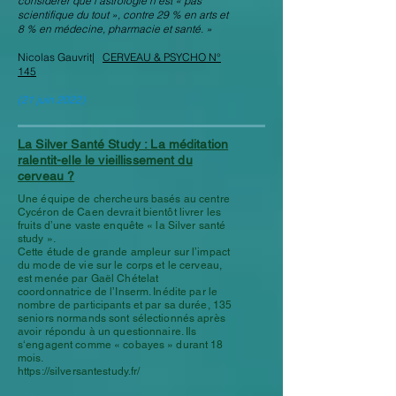
considérer que l’astrologie n’est « pas
scientifique du tout », contre 29 % en arts et
8 % en médecine, pharmacie et santé. »
Nicolas Gauvrit|
CERVEAU & PSYCHO N°
145
(21 juin 2022)
La Silver Santé Study : La méditation
ralentit-elle le vieillissement du
cerveau ?
Une équipe de chercheurs basés au centre
Cycéron de Caen devrait bientôt livrer les
fruits d’une vaste enquête « la Silver santé
study ».
Cette étude de grande ampleur sur l’impact
du mode de vie sur le corps et le cerveau,
est menée par Gaël Chételat
coordonnatrice de l’Inserm. Inédite par le
nombre de participants et par sa durée, 135
seniors normands sont sélectionnés après
avoir répondu à un questionnaire. Ils
s‘engagent comme « cobayes » durant 18
mois.
https://silversantestudy.fr/