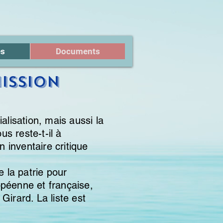
és
Documents
ission
alisation, mais aussi la
s reste-t-il à
 inventaire critique
e la patrie pour
opéenne et française,
irard. La liste est