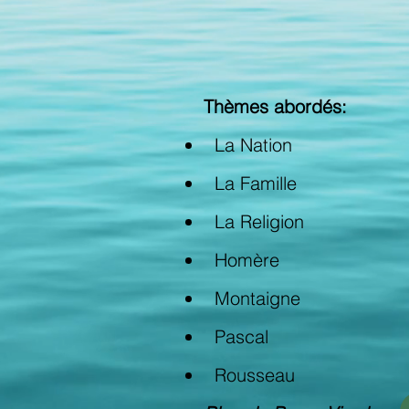
Thèmes abordés:
La Nation
La Famille
La Religion
Homère
Montaigne
Pascal
Rousseau