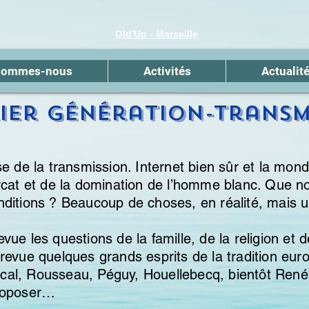
Old'Up - Marseille
sommes-nous
Activités
Actualit
ier Génération-Transm
e de la transmission. Internet bien sûr et la mondi
rcat et de la domination de l’homme blanc. Que nou
ditions ? Beaucoup de choses, en réalité, mais un
ue les questions de la famille, de la religion et d
revue quelques grands esprits de la tradition eur
al, Rousseau, Péguy, Houellebecq, bientôt René G
proposer…